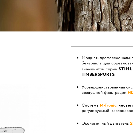
Мощная, профессиональна
бензопила, для соревнова
STIHL
знаменитой серии
TIMBERSPORTS
;
Усовершенствованная сис
воздушной фильтрации
H
Система
M-Tronic
, несъем
регулируемый маслонасос
Экономичный двигатель
2