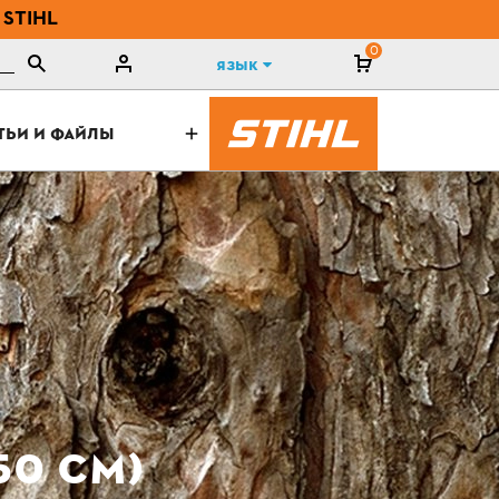
 STIHL
0
Язык
ТЬИ И ФАЙЛЫ
50 СМ)