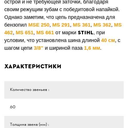
острой и не требующей заточки, благодаря
своим режущим зубам с победитовой напайкой.
Однако заметим, что цепь предназначена для
бензопил
MSE 250
,
MS 291
,
MS 361
,
MS 362
,
MS
STIHL
462
,
MS 651
,
MS 661
от марки
, при
условии, что установлена шина длиной
40 см
, с
шагом цепи
3/8"
и шириной паза
1,6 мм
.
Характеристики
Количество звеньев :
60
Толщина звена (мм) :