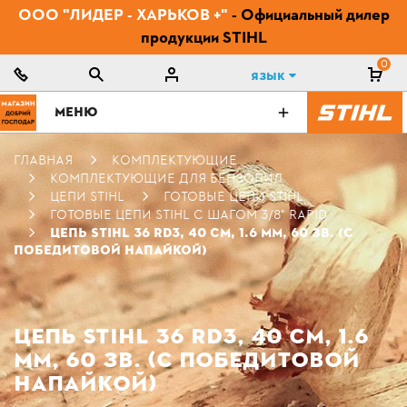
ООО "ЛИДЕР - ХАРЬКОВ +"
- Официальный дилер
продукции STIHL
0
Язык
МЕНЮ
ГЛАВНАЯ
КОМПЛЕКТУЮЩИЕ
КОМПЛЕКТУЮЩИЕ ДЛЯ БЕНЗОПИЛ
ЦЕПИ STIHL
ГОТОВЫЕ ЦЕПИ STIHL
ГОТОВЫЕ ЦЕПИ STIHL С ШАГОМ 3/8" RAPID
ЦЕПЬ STIHL 36 RD3, 40 СМ, 1.6 ММ, 60 ЗВ. (С
ПОБЕДИТОВОЙ НАПАЙКОЙ)
ЦЕПЬ STIHL 36 RD3, 40 СМ, 1.6
ММ, 60 ЗВ. (С ПОБЕДИТОВОЙ
НАПАЙКОЙ)