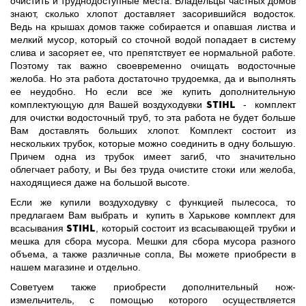
очистить и труднодоступные места. Владельцы частных домов
знают, сколько хлопот доставляет засорившийся водосток.
Ведь на крышах домов также собирается и опавшая листва и
мелкий мусор, который со сточной водой попадает в систему
слива и засоряет ее, что препятствует ее нормальной работе.
Поэтому так важно своевременно очищать водосточные
желоба. Но эта работа достаточно трудоемка, да и выполнять
ее неудобно. Но если все же купить дополнительную
STIHL
комплектующую для Вашей воздуходувки
- комплект
для очистки водосточный труб, то эта работа не будет больше
Вам доставлять больших хлопот. Комплект состоит из
нескольких трубок, которые можно соединить в одну большую.
Причем одна из трубок имеет загиб, что значительно
облегчает работу, и Вы без труда очистите стоки или желоба,
находящиеся даже на большой высоте.
Если же купили воздуходувку с функцией пылесоса, то
предлагаем Вам выбрать и купить в Харькове комплект для
STIHL
всасывания
, который состоит из всасывающей трубки и
мешка для сбора мусора. Мешки для сбора мусора разного
объема, а также различные сопла, Вы можете приобрести в
нашем магазине и отдельно.
Советуем также приобрести дополнительный нож-
измельчитель, с помощью которого осуществляется