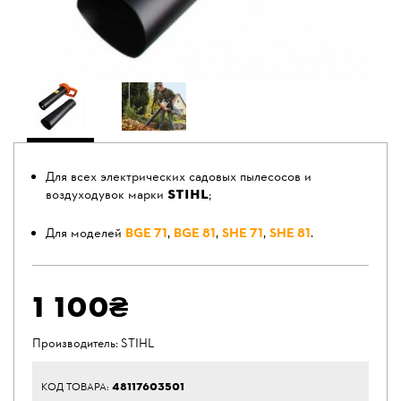
Для всех электрических садовых пылесосов и
STIHL
воздуходувок марки
;
Для моделей
BGЕ 71
,
BGЕ 81
,
SHЕ 71
,
SHЕ 81
.
1 100₴
Производитель:
STIHL
48117603501
КОД ТОВАРА: