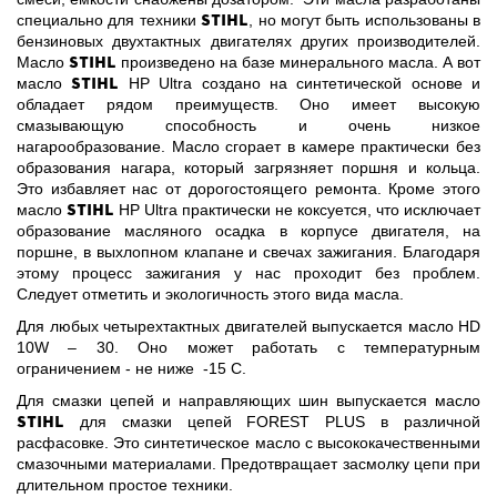
Stihl
специально для техники
, но могут быть использованы в
бензиновых двухтактных двигателях других производителей.
Stihl
Масло
произведено на базе минерального масла. А вот
Stihl
масло
HP Ultra создано на синтетической основе и
обладает рядом преимуществ. Оно имеет высокую
смазывающую способность и очень низкое
нагарообразование. Масло сгорает в камере практически без
образования нагара, который загрязняет поршня и кольца.
Это избавляет нас от дорогостоящего ремонта. Кроме этого
Stihl
масло
HP Ultra практически не коксуется, что исключает
образование масляного осадка в корпусе двигателя, на
поршне, в выхлопном клапане и свечах зажигания. Благодаря
этому процесс зажигания у нас проходит без проблем.
Следует отметить и экологичность этого вида масла.
Для любых четырехтактных двигателей выпускается масло HD
10W – 30. Оно может работать с температурным
ограничением - не ниже -15 C.
Для смазки цепей и направляющих шин выпускается масло
Stihl
для смазки цепей FOREST PLUS в различной
расфасовке. Это синтетическое масло с высококачественными
смазочными материалами. Предотвращает засмолку цепи при
длительном простое техники.