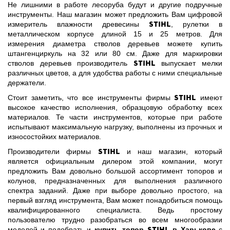
Не лишними в работе лесоруба будут и другие подручные
инструменты. Наш магазин может предложить Вам цифровой
Stihl
измеритель влажности древесины
, рулетки в
металлическом корпусе длиной 15 и 25 метров. Для
измерения диаметра стволов деревьев можете купить
штангенциркуль на 32 или 80 см. Даже для маркировки
Stihl
стволов деревьев производитель
выпускает мелки
различных цветов, а для удобства работы с ними специальные
держатели.
Stihl
Стоит заметить, что все инструменты фирмы
имеют
высокое качество исполнения, образцовую обработку всех
материалов. Те части инструментов, которые при работе
испытывают максимальную нагрузку, выполнены из прочных и
износостойких материалов.
Stihl
Производители фирмы
и наш магазин, который
является официальным дилером этой компании, могут
предложить Вам довольно большой ассортимент топоров и
колунов, предназначенных для выполнения различного
спектра заданий. Даже при выборе довольно простого, на
первый взгляд инструмента, Вам может понадобиться помощь
квалифицированного специалиста. Ведь простому
пользователю трудно разобраться во всем многообразии
Stihl
моделей и подобрать и
купить топор
в Харькове
с