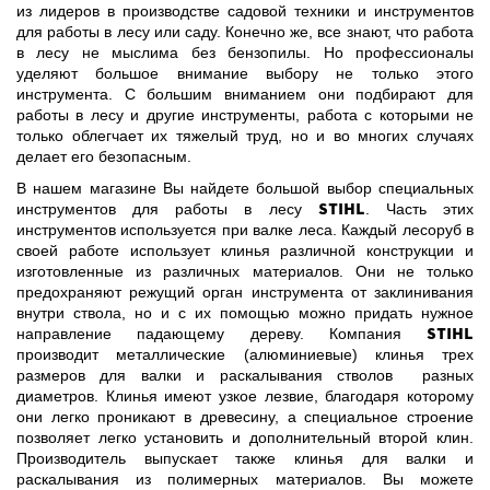
из лидеров в производстве садовой техники и инструментов
для работы в лесу или саду. Конечно же, все знают, что работа
в лесу не мыслима без бензопилы. Но профессионалы
уделяют большое внимание выбору не только этого
инструмента. С большим вниманием они подбирают для
работы в лесу и другие инструменты, работа с которыми не
только облегчает их тяжелый труд, но и во многих случаях
делает его безопасным.
В нашем магазине Вы найдете большой выбор специальных
Stihl
инструментов для работы в лесу
. Часть этих
инструментов используется при валке леса. Каждый лесоруб в
своей работе использует клинья различной конструкции и
изготовленные из различных материалов. Они не только
предохраняют режущий орган инструмента от заклинивания
внутри ствола, но и с их помощью можно придать нужное
Stihl
направление падающему дереву. Компания
производит металлические (алюминиевые) клинья трех
размеров для валки и раскалывания стволов разных
диаметров. Клинья имеют узкое лезвие, благодаря которому
они легко проникают в древесину, а специальное строение
позволяет легко установить и дополнительный второй клин.
Производитель выпускает также клинья для валки и
раскалывания из полимерных материалов. Вы можете