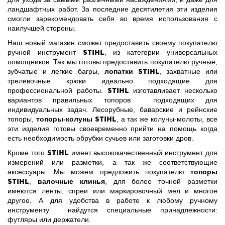
ландшафтных работ. За последние десятилетия эти изделия
смогли зарекомендовать себя во время использования с
наилучшей стороны.
Наш новый магазин сможет предоставить своему покупателю
STIHL
ручной инструмент
, из категории универсальных
помощников. Так мы готовы предоставить покупателю ручные,
STIHL
зубчатые и легкие багры,
лопатки
, захватные или
трелевочные крюки идеально подходящие для
STIHL
профессиональной работы.
изготавливает несколько
вариантов правильных топоров подходящих для
индивидуальных задач. Лесорубные, баварские и рейнские
STIHL
топоры,
топоры-колуны
, а так же колуны-молоты, все
эти изделия готовы своевременно прийти на помощь когда
есть необходимость обрубки сучьев или заготовки дров.
STIHL
Кроме того
имеет высококачественный инструмент для
измерений или разметки, а так же соответствующие
аксессуары. Мы можем предложить покупателю
топоры
STIHL
,
валочные клинья
, для более точной разметки
имеются ленты, спреи или маркировочный мел и многое
другое. А для удобства в работе к любому ручному
инструменту найдутся специальные принадлежности:
футляры или держатели.