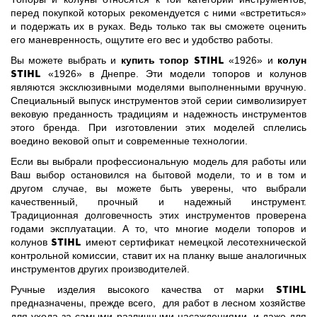
перед покупкой которых рекомендуется с ними «встретиться»
и подержать их в руках. Ведь только так вы сможете оценить
его маневренность, ощутите его вес и удобство работы.
Stihl
Вы можете выбрать и
купить топор
«1926» и
колун
Stihl
«1926» в Днепре. Эти модели топоров и колунов
являются эксклюзивными моделями выполненными вручную.
Специальный выпуск инструментов этой серии символизирует
вековую преданность традициям и надежность инструментов
этого бренда. При изготовлении этих моделей сплелись
воедино вековой опыт и современные технологии.
Если вы выбрали профессиональную модель для работы или
Ваш выбор остановился на бытовой модели, то и в том и
другом случае, вы можете быть уверены, что выбрали
качественный, прочный и надежный инструмент.
Традиционная долговечность этих инструментов проверена
годами эксплуатации. А то, что многие модели топоров и
Stihl
колунов
имеют сертификат немецкой лесотехнической
контрольной комиссии, ставит их на планку выше аналогичных
инструментов других производителей.
STIHL
Ручные изделия высокого качества от марки
предназначены, прежде всего, для работ в лесном хозяйстве
для ухода за самыми различными насаждениями, и даже для