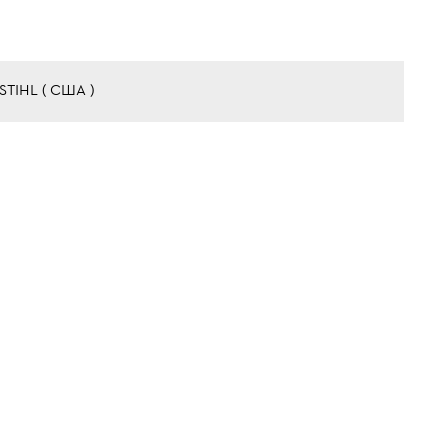
 STIHL ( США )