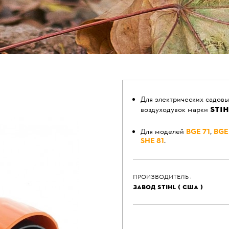
Для электрических садовы
STIH
воздуходувок марки
Для моделей
BGЕ 71
,
BGЕ
SHЕ 81
.
ПРОИЗВОДИТЕЛЬ :
ЗАВОД STIHL ( США )