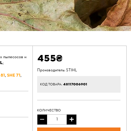
455₴
х пылесосов и
L
;
Производитель:
STIHL
 81
,
SHЕ 71
,
48117006901
КОД ТОВАРА:
КОЛИЧЕСТВО