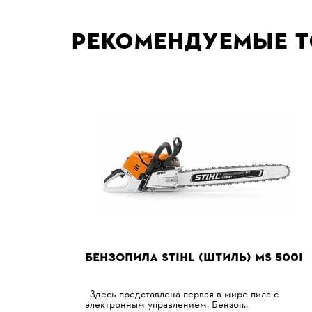
Рекомендуемые 
БЕНЗОПИЛА STIHL (ШТИЛЬ) MS 500I
Здесь представлена ​​первая в мире пила с
электронным управлением. Бензоп..