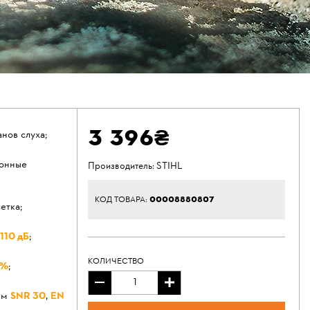
3 396₴
анов слуха;
ионные
Производитель:
STIHL
00008880807
КОД ТОВАРА:
етка;
110 дБ
;
КОЛИЧЕСТВО
0%
;
ям
SNR 30
,
EN