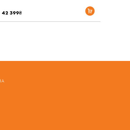
42 399₴
НА