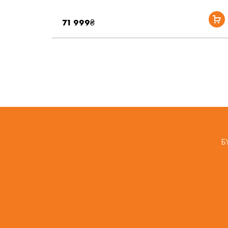
71 999₴
Б