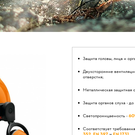
Защита головы, лица и орг
Двухсторонние вентиляц
отверстия;
Металлическая защитная с
Защита органов слуха - до
Светопроницаемость -
6
Соответствует требовани
352
,
EN 397
и
EN 1731
.