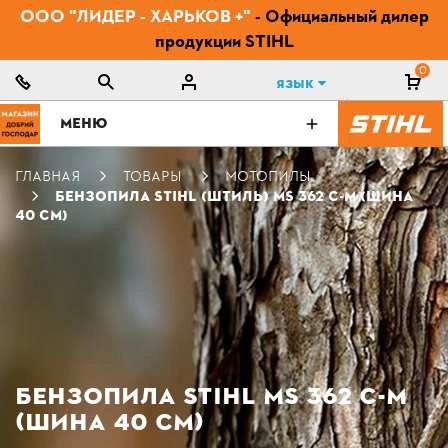
ООО "ЛИДЕР - ХАРЬКОВ +"
- Официальный дилер
продукции STIHL
0
Язык
МЕНЮ
ГЛАВНАЯ
ТОВАРЫ
МОТОПИЛЫ
БЕНЗОПИЛА STIHL (ШТИЛЬ) MS 362 C-M (ШИНА
40 СМ)
БЕНЗОПИЛА STIHL MS 362 C-M
(ШИНА 40 СМ)