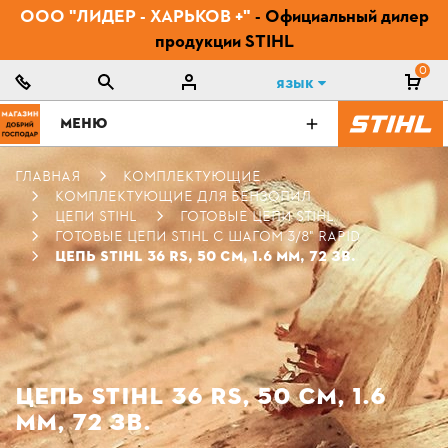
ООО "ЛИДЕР - ХАРЬКОВ +"
- Официальный дилер
продукции STIHL
0
Язык
МЕНЮ
ГЛАВНАЯ
КОМПЛЕКТУЮЩИЕ
КОМПЛЕКТУЮЩИЕ ДЛЯ БЕНЗОПИЛ
ЦЕПИ STIHL
ГОТОВЫЕ ЦЕПИ STIHL
ГОТОВЫЕ ЦЕПИ STIHL С ШАГОМ 3/8" RAPID
ЦЕПЬ STIHL 36 RS, 50 СМ, 1.6 ММ, 72 ЗВ.
ЦЕПЬ STIHL 36 RS, 50 СМ, 1.6
ММ, 72 ЗВ.