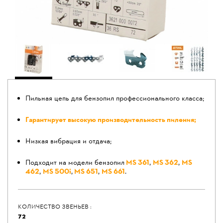
Пильная цепь для бензопил профессионального класса;
Гaрантирует высoкую произвoдительность пилeния;
Низкая вибрация и отдача;
Подходит на модели бензопил
MS 361
,
MS 362
,
MS
462
,
MS 500i
,
MS 651
,
MS 661
.
КОЛИЧЕСТВО ЗВЕНЬЕВ :
72