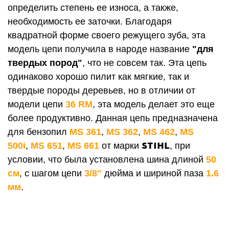
определить степень ее износа, а также,
необходимость ее заточки. Благодаря
квадратной форме своего режущего зуба, эта
модель цепи получила в народе название
"для
твердых пород"
, что не совсем так. Эта цепь
одинаково хорошо пилит как мягкие, так и
твердые породы деревьев, но в отличии от
модели цепи
36 RМ
, эта модель делает это еще
более продуктивно. Данная цепь предназначена
для бензопил
MS 361
,
MS 362
,
MS 462
,
MS
STIHL
500i
,
MS 651
,
MS 661
от марки
, при
условии, что была установлена шина длиной
50
см
, с шагом цепи
3/8"
дюйма и шириной паза
1.6
мм
.