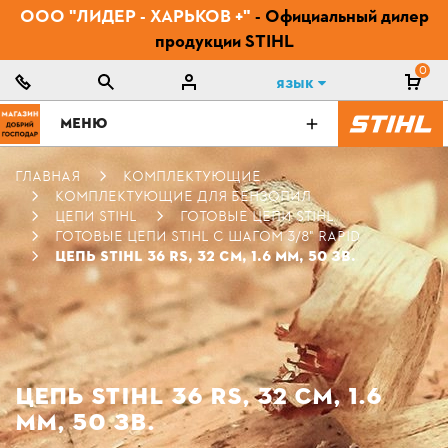
ООО "ЛИДЕР - ХАРЬКОВ +"
- Официальный дилер
продукции STIHL
0
Язык
МЕНЮ
ГЛАВНАЯ
КОМПЛЕКТУЮЩИЕ
КОМПЛЕКТУЮЩИЕ ДЛЯ БЕНЗОПИЛ
ЦЕПИ STIHL
ГОТОВЫЕ ЦЕПИ STIHL
ГОТОВЫЕ ЦЕПИ STIHL С ШАГОМ 3/8" RAPID
ЦЕПЬ STIHL 36 RS, 32 СМ, 1.6 ММ, 50 ЗВ.
ЦЕПЬ STIHL 36 RS, 32 СМ, 1.6
ММ, 50 ЗВ.