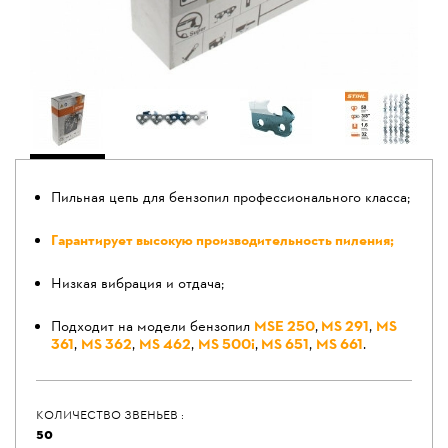
Пильная цепь для бензопил профессионального класса;
Гaрантирует высoкую произвoдительность пилeния;
Низкая вибрация и отдача;
Подходит на модели бензопил
MSE 250
,
MS 291
,
MS
361
,
MS 362
,
MS 462
,
MS 500i
,
MS 651
,
MS 661
.
КОЛИЧЕСТВО ЗВЕНЬЕВ :
50