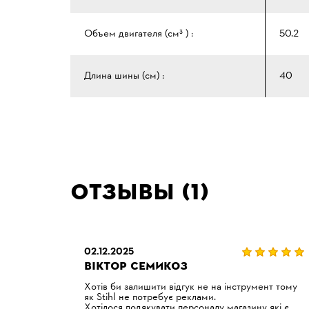
Объем двигателя (см³ ) :
50.2
Длина шины (см) :
40
Отзывы (1)
02.12.2025
ВІКТОР СЕМИКОЗ
Хотів би залишити відгук не на інструмент тому
як Stihl не потребує реклами.
Хотілося подякувати персоналу магазину які є