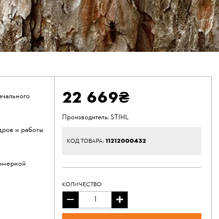
22 669₴
ачального
Производитель:
STIHL
дров и работы
11212000432
КОД ТОВАРА:
комерной
КОЛИЧЕСТВО