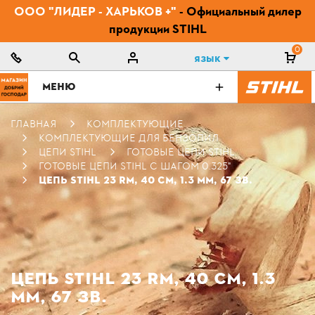
ООО "ЛИДЕР - ХАРЬКОВ +"
- Официальный дилер
продукции STIHL
0
Язык
МЕНЮ
ГЛАВНАЯ
КОМПЛЕКТУЮЩИЕ
КОМПЛЕКТУЮЩИЕ ДЛЯ БЕНЗОПИЛ
ЦЕПИ STIHL
ГОТОВЫЕ ЦЕПИ STIHL
ГОТОВЫЕ ЦЕПИ STIHL С ШАГОМ 0.325"
ЦЕПЬ STIHL 23 RM, 40 СМ, 1.3 ММ, 67 ЗВ.
ЦЕПЬ STIHL 23 RM, 40 СМ, 1.3
ММ, 67 ЗВ.