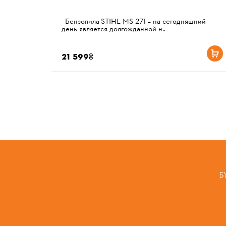
Бензопила STIHL MS 271 – на сегодняшний
день является долгожданной н..
21 599₴
Б