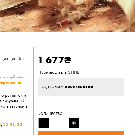
1 677₴
ущих цепей с
Производитель:
STIHL
ель глубины
овременно;
56057504304
КОД ТОВАРА:
е рукояток и
т визуальный
угла заточки в
КОЛИЧЕСТВО
M
,
23 RS
,
25