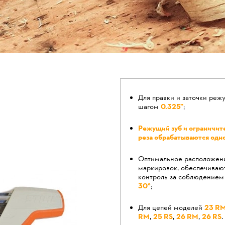
Для правки и заточки реж
шагом
0.325"
;
Режущий зуб и ограничит
реза обрабатываются одн
Оптимальное расположени
маркировок, обеспечиваю
контроль за соблюдением 
30°
;
Для цепей моделей
23 R
RM
,
25 RS
,
26 RM
,
26 RS
.