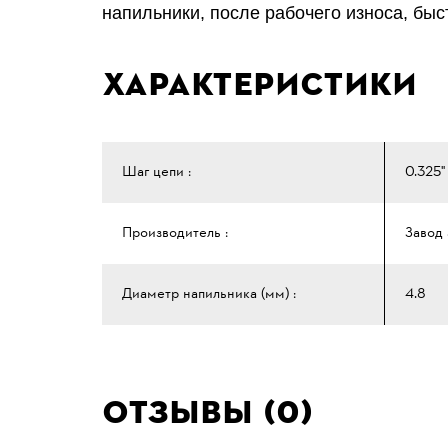
напильники, после рабочего износа, быс
Характеристики
Шаг цепи :
0.325"
Производитель :
Завод 
Диаметр напильника (мм) :
4.8
Отзывы (0)