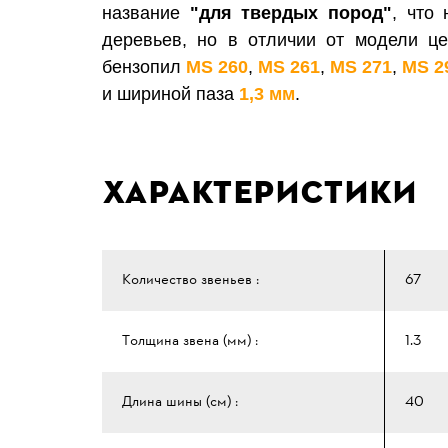
название
"для твердых пород"
, что
деревьев, но в отличии от модели ц
бензопил
MS 260
,
MS 261
,
MS 271
,
MS 2
и шириной паза
1,3 мм
.
Характеристики
Количество звеньев :
67
Толщина звена (мм) :
1.3
Длина шины (см) :
40