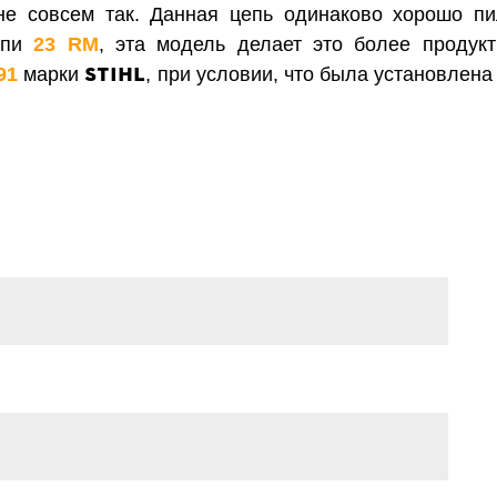
 не совсем так. Данная цепь одинаково хорошо пи
епи
23 RМ
, эта модель делает это более продук
STIHL
91
марки
, при условии, что была установлен