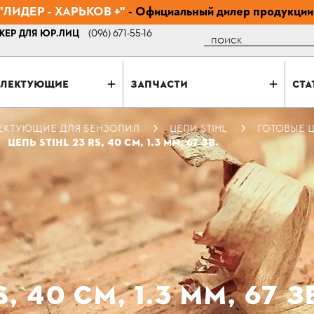
ЛИДЕР - ХАРЬКОВ +"
- Официальный дилер продукции
ЕР ДЛЯ ЮР.ЛИЦ
(096) 671-55-16
Поиск
ЛЕКТУЮЩИЕ
ЗАПЧАСТИ
СТА
ЕКТУЮЩИЕ ДЛЯ БЕНЗОПИЛ
ЦЕПИ STIHL
ГОТОВЫЕ Ц
ЦЕПЬ STIHL 23 RS, 40 СМ, 1.3 ММ, 67 ЗВ.
, 40 СМ, 1.3 ММ, 67 З