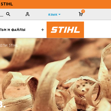
 STIHL
0
Язык
ТЬИ И ФАЙЛЫ
ЕПИ STIHL
В.