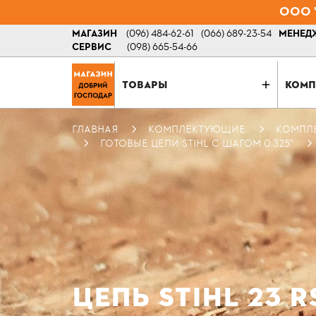
ООО "
МАГАЗИН
(096) 484-62-61
(066) 689-23-54
МЕНЕДЖ
СЕРВИС
(098) 665-54-66
ТОВАРЫ
КОМП
ГЛАВНАЯ
КОМПЛЕКТУЮЩИЕ
КОМПЛ
ГОТОВЫЕ ЦЕПИ STIHL С ШАГОМ 0.325"
ЦЕПЬ STIHL 23 RS