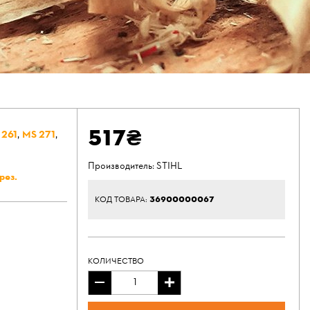
517₴
 261
,
MS 271
,
Производитель:
STIHL
рез.
36900000067
КОД ТОВАРА:
КОЛИЧЕСТВО