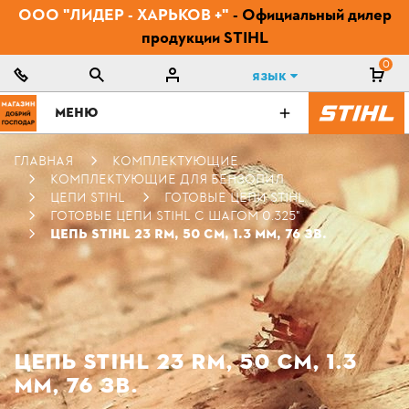
ООО "ЛИДЕР - ХАРЬКОВ +"
- Официальный дилер
продукции STIHL
0
Язык
МЕНЮ
ГЛАВНАЯ
КОМПЛЕКТУЮЩИЕ
КОМПЛЕКТУЮЩИЕ ДЛЯ БЕНЗОПИЛ
ЦЕПИ STIHL
ГОТОВЫЕ ЦЕПИ STIHL
ГОТОВЫЕ ЦЕПИ STIHL С ШАГОМ 0.325"
ЦЕПЬ STIHL 23 RM, 50 СМ, 1.3 ММ, 76 ЗВ.
ЦЕПЬ STIHL 23 RM, 50 СМ, 1.3
ММ, 76 ЗВ.