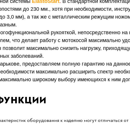
ной системы
ElastoStart
.
В стандартной комплектац
постями до 230 мм., хотя при необходимости, инстр
до 3,0 мм), а так же с металлическим режущим ножо
разным.
огофункциональной рукояткой, непосредственно на 
ем, что делает работу с мотокосой максимально уд
позволит максимально снизить нагрузку, приходящу
ных заболеваний.
Харьк
ове,
предоставляем полную гарантию на данное
необходимости максимально расширить спектр необхо
 максимально широкому выбору имеющихся к ним до
функции
актеристик оборудования к изделию могут отличаться от