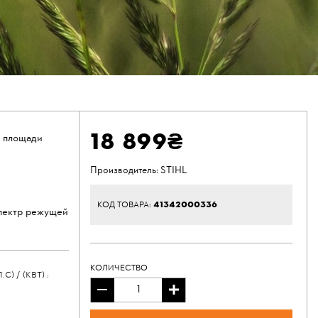
18 899₴
о площади
Производитель:
STIHL
41342000336
КОД ТОВАРА:
пектр режущей
КОЛИЧЕСТВО
 / (КВТ) :