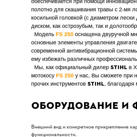
обеспечивается при помощи инновацион
полотно для скашивания травы с 2-мя ло
косильной головкой
(с диаметром лески 
диском, как острозубым, так и долотооб
Модель
FS 250
оснащена двуручной мн
основные элементы управления двигател
современной антивибрационной системы 
ему избежать различных профессиональ
STIHL
Мы, как
официальный дилер
в 
мотокосу
FS 250
у нас, Вы сможете при 
STIHL
прочих инструментов
, благодаря
Оборудование и 
Внешний вид и конкретное прикрепление хар
функциональности.