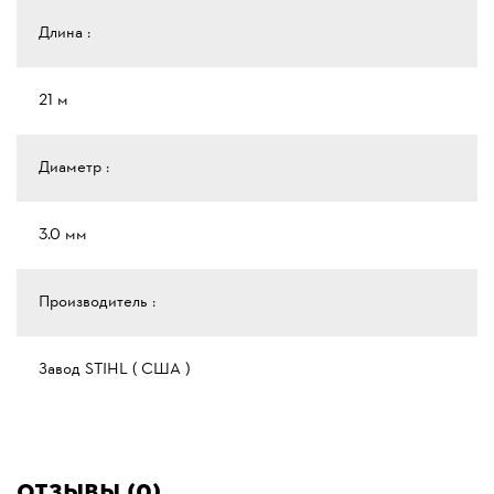
Длина :
21 м
Диаметр :
3.0 мм
Производитель :
Завод STIHL ( США )
Отзывы (0)