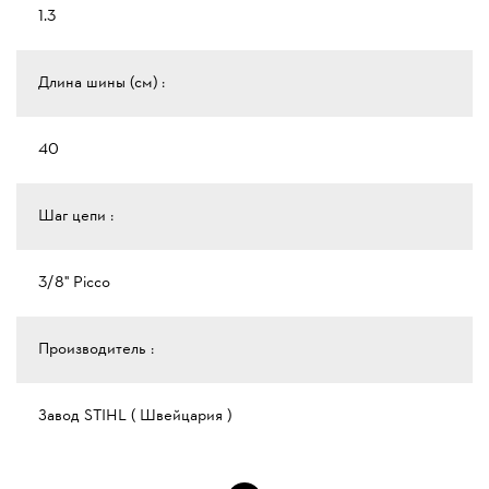
1.3
Длина шины (см) :
40
Шаг цепи :
3/8" Рicco
Производитель :
Завод STIHL ( Швейцария )