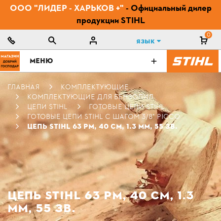
ООО "ЛИДЕР - ХАРЬКОВ +"
- Официальный дилер
продукции STIHL
0
Язык
МЕНЮ
ГЛАВНАЯ
КОМПЛЕКТУЮЩИЕ
КОМПЛЕКТУЮЩИЕ ДЛЯ БЕНЗОПИЛ
ЦЕПИ STIHL
ГОТОВЫЕ ЦЕПИ STIHL
ГОТОВЫЕ ЦЕПИ STIHL С ШАГОМ 3/8" PICCO
ЦЕПЬ STIHL 63 PM, 40 СМ, 1.3 ММ, 55 ЗВ.
ЦЕПЬ STIHL 63 PM, 40 СМ, 1.3
ММ, 55 ЗВ.