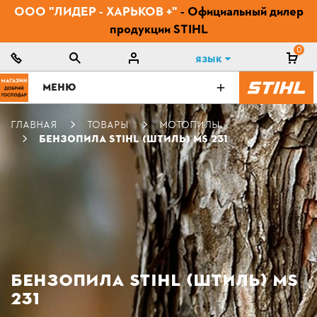
ООО "ЛИДЕР - ХАРЬКОВ +"
- Официальный дилер
продукции STIHL
0
Язык
МЕНЮ
ГЛАВНАЯ
ТОВАРЫ
МОТОПИЛЫ
БЕНЗОПИЛА STIHL (ШТИЛЬ) MS 231
БЕНЗОПИЛА STIHL (ШТИЛЬ) MS
231