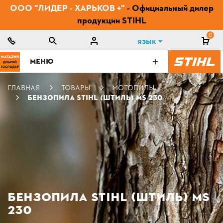
ООО "ЛИДЕР - ХАРЬКОВ +"
- Официальный дилер
продукции STIHL
0
Язык
МЕНЮ
ГЛАВНАЯ
ТОВАРЫ
МОТОПИЛЫ
БЕНЗОПИЛА STIHL (ШТИЛЬ) MS 230
БЕНЗОПИЛА STIHL (ШТИЛЬ) MS
230