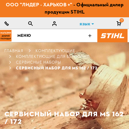
ООО "ЛИДЕР - ХАРЬКОВ +"
- Официальный дилер
продукции STIHL
0
Язык
МЕНЮ
ГЛАВНАЯ
КОМПЛЕКТУЮЩИЕ
КОМПЛЕКТУЮЩИЕ ДЛЯ БЕНЗОПИЛ
СЕРВИСНЫЕ НАБОРЫ
СЕРВИСНЫЙ НАБОР ДЛЯ MS 162 / 172
СЕРВИСНЫЙ НАБОР ДЛЯ MS 162
/ 172