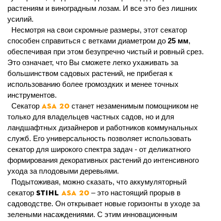
растениям и виноградным лозам. И все это без лишних
усилий.
Несмотря на свои скромные размеры, этот секатор
способен справиться с ветками диаметром до
25 мм
,
обеспечивая при этом безупречно чистый и ровный срез.
Это означает, что Вы сможете легко ухаживать за
большинство
м садовых растений, не прибегая к
использованию более громоздких и менее точных
инструментов.
ASA 20
Секатор
станет незаменимым помощником не
только для владельцев частных садов, но и для
ландшафтных дизайнеров и работников коммунальных
служб. Его универсальность позволяет использовать
секатор для широкого спектра задач - от деликатного
формирования декоративных растений до интенсивного
ухода за плодовыми деревьями.
Подытоживая, можно сказать, что аккумулято
рный
STIHL
ASA 20
секатор
– это настоящий прорыв в
садоводстве. Он открывает новые горизонты в уходе за
зелеными насаждениями. С этим инновационным