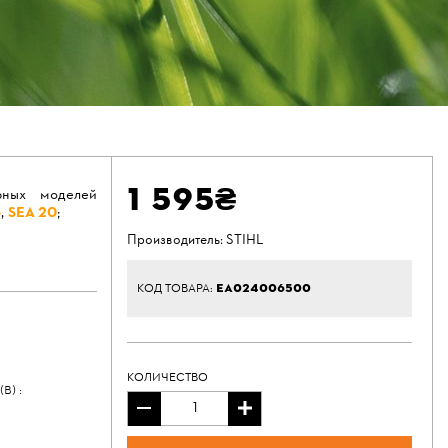
1 595₴
рных моделей
6
,
SEA 20
;
Производитель:
STIHL
EA024006500
КОД ТОВАРА:
КОЛИЧЕСТВО
) :