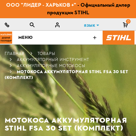
ООО "ЛИДЕР - ХАРЬКОВ +"
- Официальный дилер
продукции STIHL
0
Язык
МЕНЮ
ГЛАВНАЯ
ТОВАРЫ
АККУМУЛЯТОРНЫЙ ИНСТРУМЕНТ
АККУМУЛЯТОРНЫЕ МОТОКОСЫ
МОТОКОСА АККУМУЛЯТОРНАЯ STIHL FSA 30 SET
(КОМПЛЕКТ)
МОТОКОСА АККУМУЛЯТОРНАЯ
STIHL FSA 30 SET (КОМПЛЕКТ)