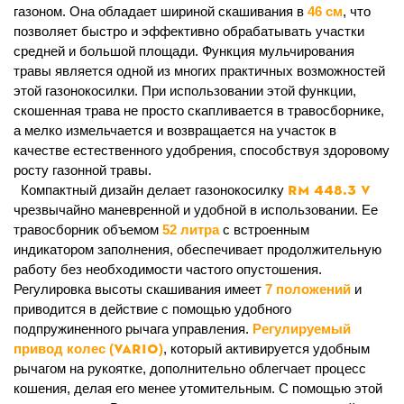
газоном. Она обладает шириной скашивания в
46 см
, что
позволяет быстро и эффективно обрабатывать участки
средней и большой площади. Функция мульчирования
травы является одной из многих практичных возможностей
этой газонокосилки. При использовании этой функции,
скошенная трава не просто скапливается в травосборнике,
а мелко измельчается и возвращается на участок в
качестве естественного удобрения, способствуя здоровому
росту газонной травы.
RM 448.3
V
Компактный дизайн делает газонокосилку
чрезвычайно маневренной и удобной в использовании. Ее
травосборник объемом
52 литра
с встроенным
индикатором заполнения, обеспечивает продолжительную
работу без необходимости частого опустошения.
Регулировка высоты скашивания имеет
7 положений
и
приводится в действие с помощью удобного
подпружиненного рычага управления.
Регулируемый
Vario
привод колес (
)
, который активируется удобным
рычагом на рукоятке, дополнительно облегчает процесс
кошения, делая его менее утомительным. С помощью этой