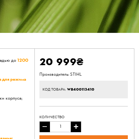
20 999₴
щадью до
1200
Производитель:
STIHL
а для режима
WB400113410
КОД ТОВАРА:
и корпуса;
КОЛИЧЕСТВО
вания;