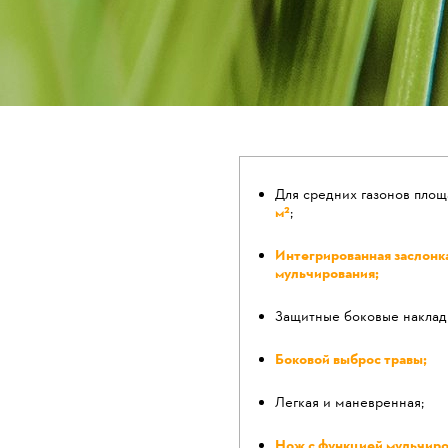
Для средних газонов пло
м²
;
Интегрированная заслонк
мульчирования;
Защитные боковые накладк
Боковой выброс травы;
Легкая и маневренная;
Нож с функцией мульчиро