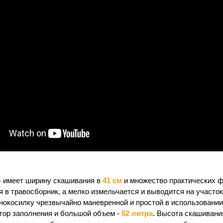
- имеет ширину скашивания в
41 см
и множество практических ф
я в травосборник, а мелко измельчается и выводится на участо
окосилку чрезвычайно маневренной и простой в использовании
тор заполнения и большой объем -
52 литра
. Высота скашивани