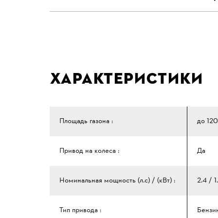
Характеристики
Площадь газона :
до 12
Привод на колеса :
Да
Номинальная мощность (л.с) / (кВт) :
2.4 / 1
Тип привода :
Бензи