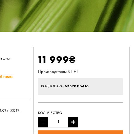
11 999₴
льших
Производитель:
STIHL
й нож;
63570113416
КОД ТОВАРА:
 / (КВТ) :
КОЛИЧЕСТВО