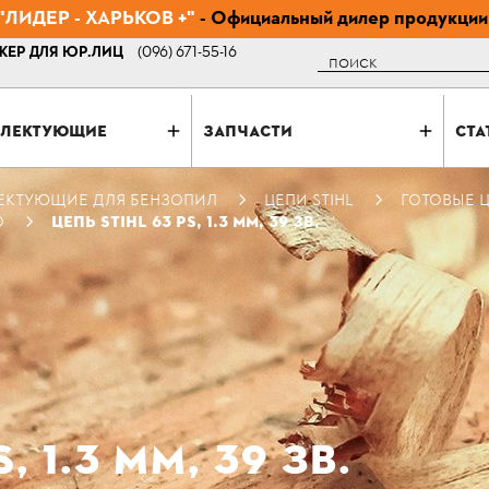
ЛИДЕР - ХАРЬКОВ +"
- Официальный дилер продукции
ЕР ДЛЯ ЮР.ЛИЦ
(096) 671-55-16
Поиск
ЛЕКТУЮЩИЕ
ЗАПЧАСТИ
СТА
ЕКТУЮЩИЕ ДЛЯ БЕНЗОПИЛ
ЦЕПИ STIHL
ГОТОВЫЕ Ц
O
ЦЕПЬ STIHL 63 PS, 1.3 ММ, 39 ЗВ.
, 1.3 ММ, 39 ЗВ.