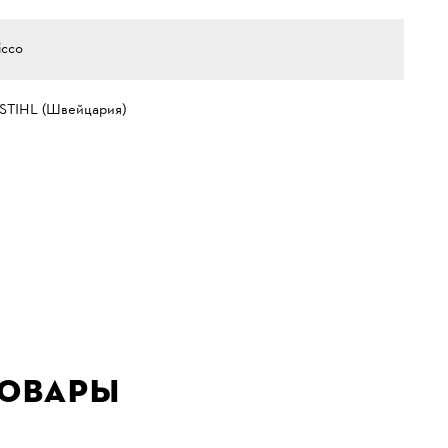
icco
 STIHL (Швейцария)
товары