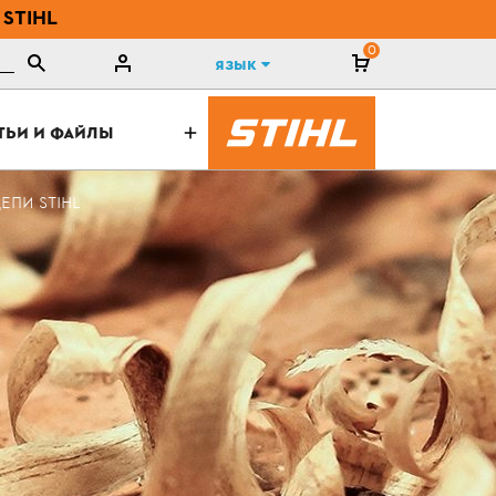
 STIHL
0
Язык
ТЬИ И ФАЙЛЫ
ЕПИ STIHL