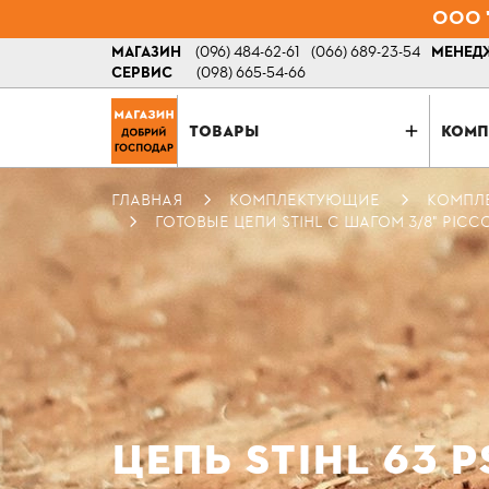
ООО "
МАГАЗИН
(096) 484-62-61
(066) 689-23-54
МЕНЕДЖ
СЕРВИС
(098) 665-54-66
ТОВАРЫ
КОМП
ГЛАВНАЯ
КОМПЛЕКТУЮЩИЕ
КОМПЛ
ГОТОВЫЕ ЦЕПИ STIHL С ШАГОМ 3/8" PICC
ЦЕПЬ STIHL 63 PS