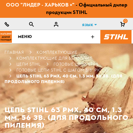
ООО "ЛИДЕР - ХАРЬКОВ +"
- Официальный дилер
продукции STIHL
0
Язык
МЕНЮ
ГЛАВНАЯ
КОМПЛЕКТУЮЩИЕ
КОМПЛЕКТУЮЩИЕ ДЛЯ БЕНЗОПИЛ
ЦЕПИ STIHL
ГОТОВЫЕ ЦЕПИ STIHL
ГОТОВЫЕ ЦЕПИ STIHL С ШАГОМ 3/8" PICCO
ЦЕПЬ STIHL 63 PМХ, 40 СМ, 1.3 ММ, 56 ЗВ. (ДЛЯ
ПРОДОЛЬНОГО ПИЛЕНИЯ)
ЦЕПЬ STIHL 63 PМХ, 40 СМ, 1.3
ММ, 56 ЗВ. (ДЛЯ ПРОДОЛЬНОГО
ПИЛЕНИЯ)