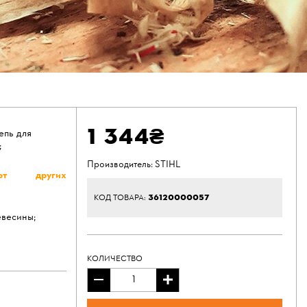
1 344₴
епь для
;
Производитель:
STIHL
т других
36120000057
КОД ТОВАРА:
евесины;
КОЛИЧЕСТВО