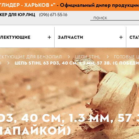
ЛИДЕР - ХАРЬКОВ +"
- Официальный дилер продукции
ЕР ДЛЯ ЮР.ЛИЦ
(096) 671-55-16
Поиск
ЛЕКТУЮЩИЕ
ЗАПЧАСТИ
СТА
ЕКТУЮЩИЕ ДЛЯ БЕНЗОПИЛ
ЦЕПИ STIHL
ГОТОВЫЕ Ц
O
ЦЕПЬ STIHL 63 PD3, 40 СМ, 1.3 ММ, 57 ЗВ. (С ПОБ
3, 40 СМ, 1.3 ММ, 57 
НАПАЙКОЙ)