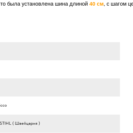
 что была установлена шина длиной
40 см
, с шагом 
icco
STIHL ( Швейцария )