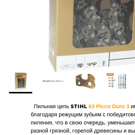
STIHL
Пильная цепь
63 Picco Duro 3
им
благодаря режущим зубьям с победитово
пиления, что в свою очередь, уменьшае
разной грязной, горелой древесины и в