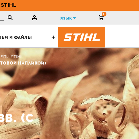
 STIHL
0
Язык
ТЬИ И ФАЙЛЫ
ЕПИ STIHL
ЕДИТОВОЙ НАПАЙКОЙ)
ЗВ. (С