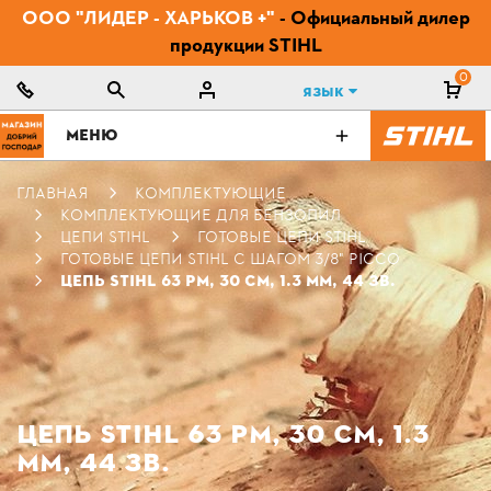
ООО "ЛИДЕР - ХАРЬКОВ +"
- Официальный дилер
продукции STIHL
0
Язык
МЕНЮ
ГЛАВНАЯ
КОМПЛЕКТУЮЩИЕ
КОМПЛЕКТУЮЩИЕ ДЛЯ БЕНЗОПИЛ
ЦЕПИ STIHL
ГОТОВЫЕ ЦЕПИ STIHL
ГОТОВЫЕ ЦЕПИ STIHL С ШАГОМ 3/8" PICCO
ЦЕПЬ STIHL 63 PM, 30 СМ, 1.3 ММ, 44 ЗВ.
ЦЕПЬ STIHL 63 PM, 30 СМ, 1.3
ММ, 44 ЗВ.