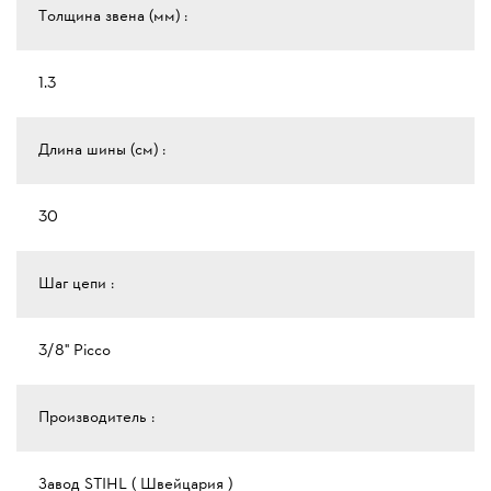
Толщина звена (мм) :
1.3
Длина шины (см) :
30
Шаг цепи :
3/8" Рicco
Производитель :
Завод STIHL ( Швейцария )