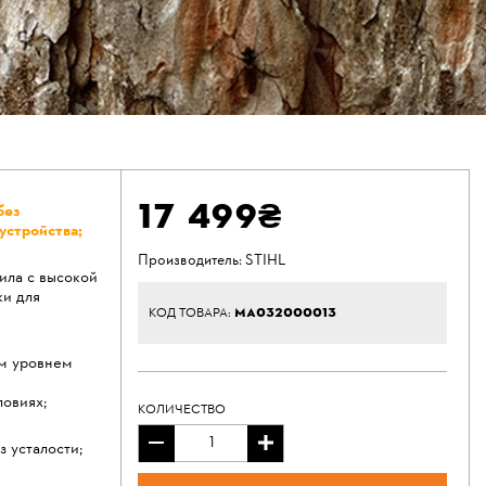
17 499₴
без
устройства;
Производитель:
STIHL
ила с высокой
ки для
MA032000013
КОД ТОВАРА:
им уровнем
ловиях;
КОЛИЧЕСТВО
 усталости;