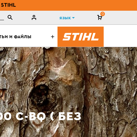
 STIHL
0
Язык
ТЬИ И ФАЙЛЫ
0 C-BQ ( БЕЗ