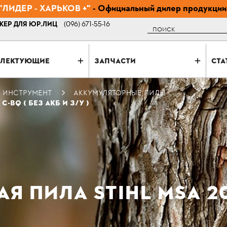
ЛИДЕР - ХАРЬКОВ +"
- Официальный дилер продукции
ЕР ДЛЯ ЮР.ЛИЦ
(096) 671-55-16
Поиск
ЛЕКТУЮЩИЕ
ЗАПЧАСТИ
СТА
 ИНСТРУМЕНТ
АККУМУЛЯТОРНЫЕ ПИЛЫ
-BQ ( БЕЗ АКБ И З/У )
 ПИЛА STIHL MSA 20