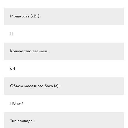
Мощность (кВт) :
1.1
Количество звеньев :
64
Объем масляного бака (л) :
110 см³
Тип привода :