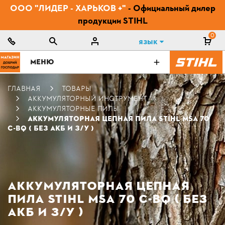
ООО "ЛИДЕР - ХАРЬКОВ +"
- Официальный дилер
продукции STIHL
0
Язык
МЕНЮ
ГЛАВНАЯ
ТОВАРЫ
АККУМУЛЯТОРНЫЙ ИНСТРУМЕНТ
АККУМУЛЯТОРНЫЕ ПИЛЫ
АККУМУЛЯТОРНАЯ ЦЕПНАЯ ПИЛА STIHL MSA 70
C-BQ ( БЕЗ АКБ И З/У )
АККУМУЛЯТОРНАЯ ЦЕПНАЯ
ПИЛА STIHL MSA 70 C-BQ ( БЕЗ
АКБ И З/У )