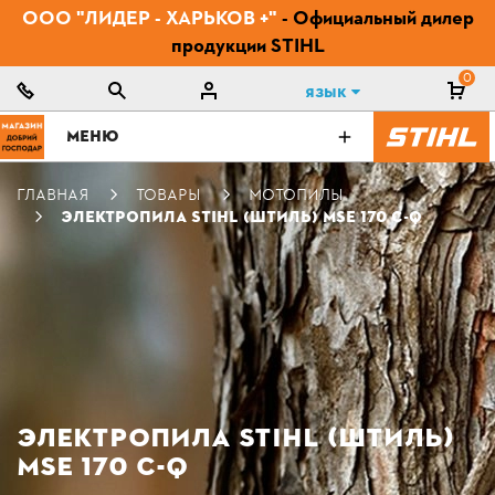
ООО "ЛИДЕР - ХАРЬКОВ +"
- Официальный дилер
продукции STIHL
0
Язык
МЕНЮ
ГЛАВНАЯ
ТОВАРЫ
МОТОПИЛЫ
ЭЛЕКТРОПИЛА STIHL (ШТИЛЬ) MSE 170 С-Q
ЭЛЕКТРОПИЛА STIHL (ШТИЛЬ)
MSE 170 С-Q