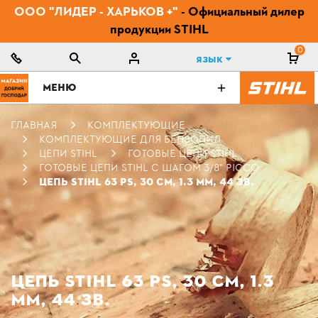
ООО "ЛИДЕР - ХАРЬКОВ +"
- Официальный дилер
продукции STIHL
0
Язык
МЕНЮ
ГЛАВНАЯ
КОМПЛЕКТУЮЩИЕ
КОМПЛЕКТУЮЩИЕ ДЛЯ БЕНЗОПИЛ
ЦЕПИ STIHL
ГОТОВЫЕ ЦЕПИ STIHL
ГОТОВЫЕ ЦЕПИ STIHL С ШАГОМ 3/8" PICCO
ЦЕПЬ STIHL 63 PS, 30 СМ, 1.3 ММ, 44 ЗВ.
ЦЕПЬ STIHL 63 PS, 30 СМ, 1.3
ММ, 44 ЗВ.