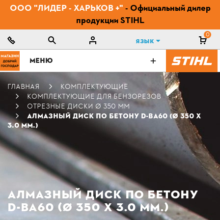
ООО "ЛИДЕР - ХАРЬКОВ +"
- Официальный дилер
продукции STIHL
0
Язык
МЕНЮ
ГЛАВНАЯ
КОМПЛЕКТУЮЩИЕ
КОМПЛЕКТУЮЩИЕ ДЛЯ БЕНЗОРЕЗОВ
ОТРЕЗНЫЕ ДИСКИ Ø 350 ММ
АЛМАЗНЫЙ ДИСК ПО БЕТОНУ D-BA60 (Ø 350 Х
3.0 ММ.)
АЛМАЗНЫЙ ДИСК ПО БЕТОНУ
D-BA60 (Ø 350 Х 3.0 ММ.)