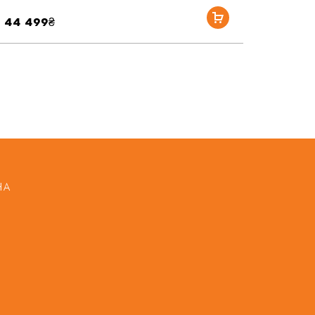
44 499₴
НА