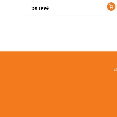
38 199₴
Б