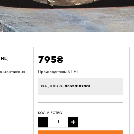
795₴
IHL
;
но-монтажных
Производитель:
STIHL
08350107001
КОД ТОВАРА:
КОЛИЧЕСТВО