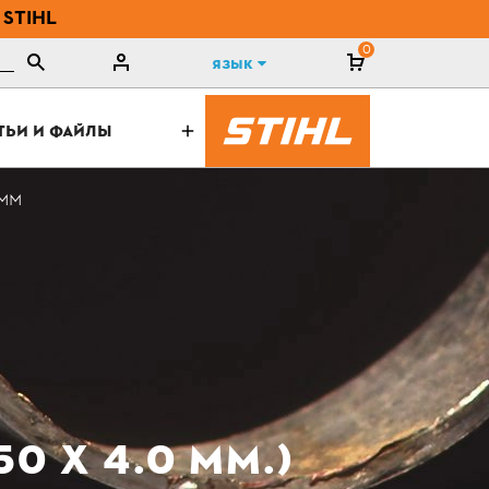
 STIHL
0
Язык
ТЬИ И ФАЙЛЫ
 ММ
0 Х 4.0 ММ.)