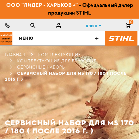
ООО "ЛИДЕР - ХАРЬКОВ +"
- Официальный дилер
продукции STIHL
0
Язык
МЕНЮ
ГЛАВНАЯ
КОМПЛЕКТУЮЩИЕ
КОМПЛЕКТУЮЩИЕ ДЛЯ БЕНЗОПИЛ
СЕРВИСНЫЕ НАБОРЫ
СЕРВИСНЫЙ НАБОР ДЛЯ MS 170 / 180 ( ПОСЛЕ
2016 Г. )
СЕРВИСНЫЙ НАБОР ДЛЯ MS 170
/ 180 ( ПОСЛЕ 2016 Г. )