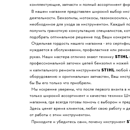
комплектующие, запчасти и полный ассортимент фи
В нашем магазине представлен широкий выбор ин
деятельности. Бензопилы, мотокосы, газонокосилки, 
необходимое для ухода за инструментом. Каждый по
получить грамотную консультацию специалистов, кот
подобрать оптимальное решение под Ваши конкретн
Отдельная гордость нашего магазина - это сертиф
нуждается в обслуживании, профилактике или ремон
STIHL
руках. Наши мастера отлично знают технику
профессиональной заточки цепей бензопил и ножей 
STIHL
и капитального ремонта инструмента
любой с
оборудованию и оригинальным запчастям, Ваш инстру
бы Вы его только что приобрели.
Мы искренне уверены, что после первого визита в 
только широкий ассортимент и качество техники Шт
магазина, где всегда готовы помочь с выбором и пр
Здесь ценят время клиентов, любят свою работу и д
от работы с этим инструментом.
S
Приходите и убедитесь сами, почему инструмент