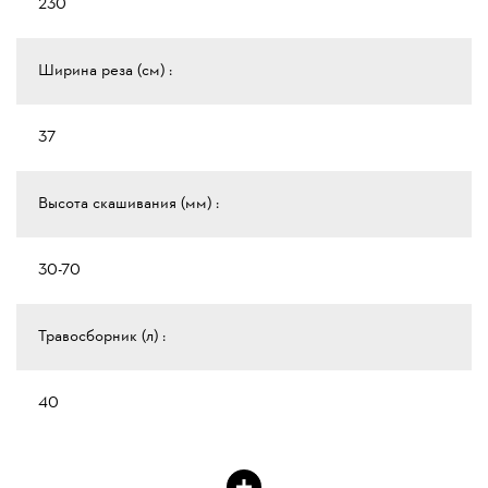
230
Ширина реза (см) :
37
Высота скашивания (мм) :
30-70
Травосборник (л) :
40