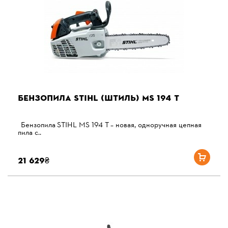
БЕНЗОПИЛА STIHL (ШТИЛЬ) MS 194 T
Бензопила STIHL MS 194 T – новая, одноручная цепная
пила с..
21 629₴