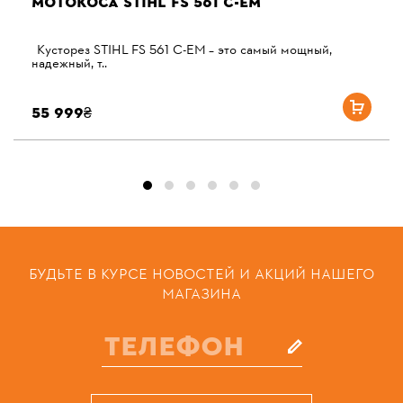
МОТОКОСА STIHL FS 561 С-ЕM
Кусторез STIHL FS 561 С-EМ – это самый мощный,
надежный, т..
55 999₴
БУДЬТЕ В КУРСЕ НОВОСТЕЙ И АКЦИЙ НАШЕГО
МАГАЗИНА