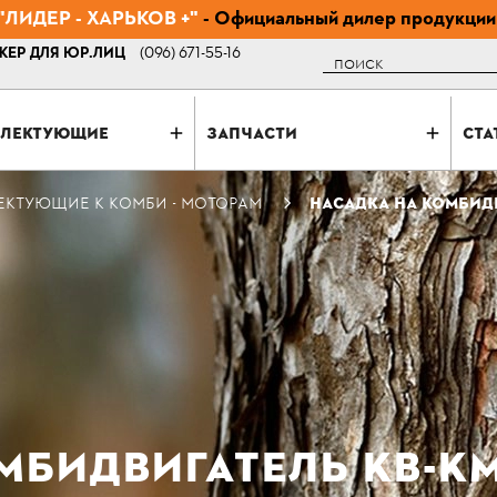
ЛИДЕР - ХАРЬКОВ +"
- Официальный дилер продукции
ЕР ДЛЯ ЮР.ЛИЦ
(096) 671-55-16
Поиск
ЛЕКТУЮЩИЕ
ЗАПЧАСТИ
СТА
КТУЮЩИЕ К КОМБИ - МОТОРАМ
НАСАДКА НА КОМБИДВ
МБИДВИГАТЕЛЬ KB-KM