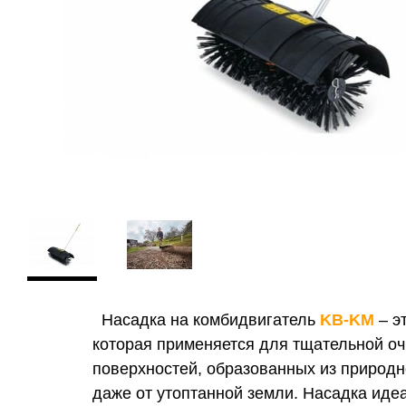
Насадка на комбидвигатель
KB-KM
– э
которая
применяется для
тщательной оч
поверхностей, образованных из природно
даже от утоптанной земли. Насадка ид