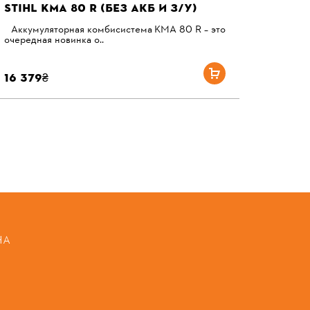
STIHL KMA 80 R (БЕЗ АКБ И З/У)
Аккумуляторная комбисистема KMA 80 R – это
очередная новинка о..
16 379₴
НА