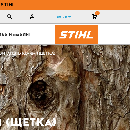
 STIHL
0
Язык
ТЬИ И ФАЙЛЫ
ИГАТЕЛЬ KB-KM (ЩЕТКА)
 (ЩЕТКА)