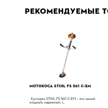
Рекомендуемые 
МОТОКОСА STIHL FS 561 С-ЕM
Кусторез STIHL FS 561 С-EМ – это самый
мощный, надежный, т..