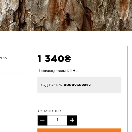
1 340₴
угих
Производитель:
STIHL
00009302622
КОД ТОВАРА:
КОЛИЧЕСТВО