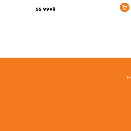
55 999₴
Б