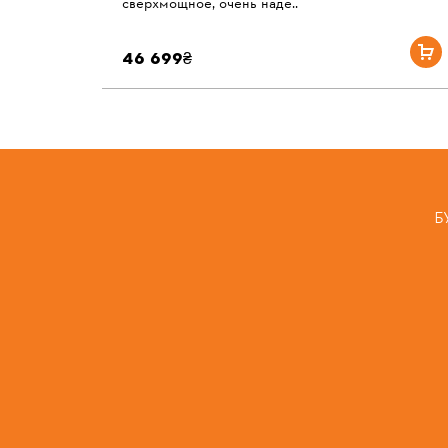
сверхмощное, очень наде..
46 699₴
Б