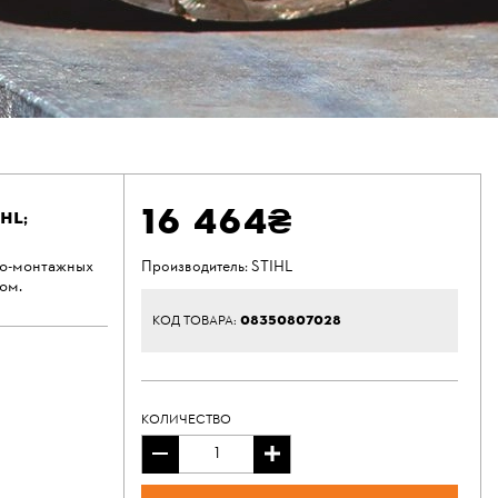
16 464₴
IHL
;
но-монтажных
Производитель:
STIHL
ом.
08350807028
КОД ТОВАРА:
КОЛИЧЕСТВО