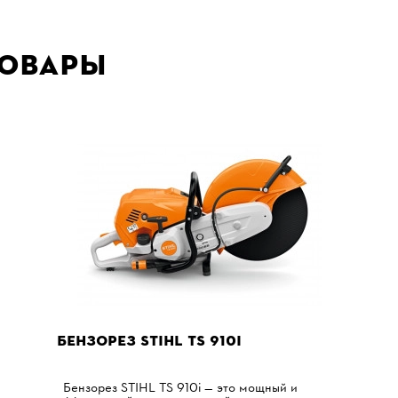
товары
БЕНЗОРЕЗ STIHL TS 910I
Бензорез STIHL TS 910i — это мощный и