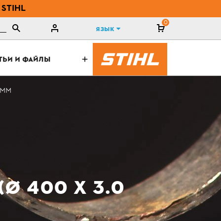
 STIHL
0
Язык
ТЬИ И ФАЙЛЫ
 ММ
Ø 400 Х 3.0