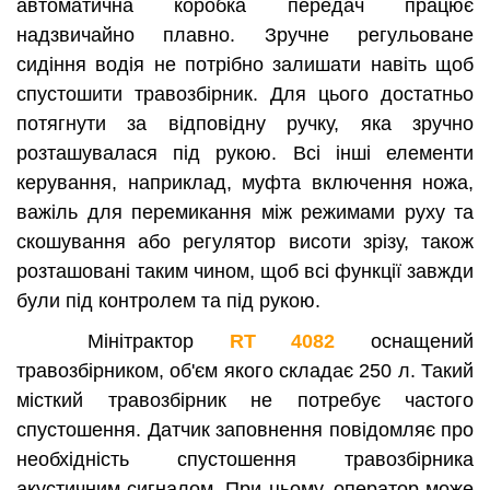
автоматична коробка передач працює
надзвичайно плавно. Зручне регульоване
сидіння водія не потрібно залишати навіть щоб
спустошити травозбірник. Для цього достатньо
потягнути за відповідну ручку, яка зручно
розташувалася під рукою. Всі інші елементи
керування, наприклад, муфта включення ножа,
важіль для перемикання між режимами руху та
скошування або регулятор висоти зрізу, також
розташовані таким чином, щоб всі функції завжди
були під контролем та під рукою.
Мінітрактор
RT 4082
оснащений
травозбірником, об'єм якого складає 250 л. Такий
місткий травозбірник не потребує частого
спустошення. Датчик заповнення повідомляє про
необхідність спустошення травозбірника
акустичним сигналом. При цьому, оператор може